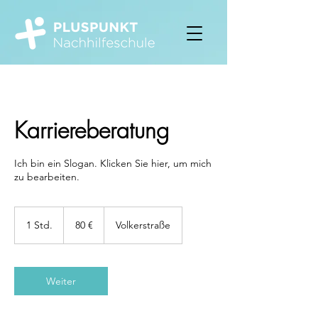
Karriereberatung
Ich bin ein Slogan. Klicken Sie hier, um mich
zu bearbeiten.
80
Euro
1 Std.
1
80 €
Volkerstraße
S
t
d
Weiter